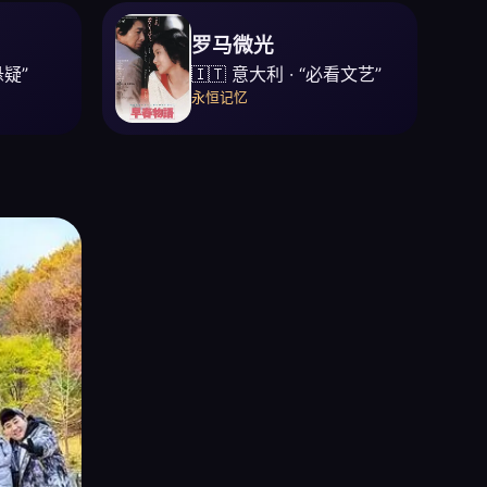
罗马微光
悬疑”
🇮🇹 意大利 · “必看文艺”
永恒记忆