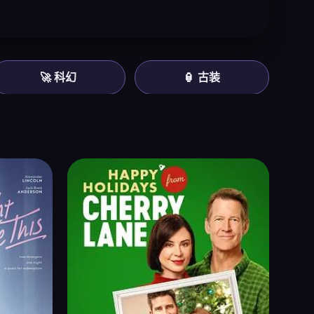
🚀 科幻
🏮 古装