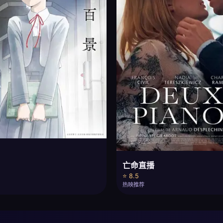
元
亡命直播
⭐ 8.5
热映推荐