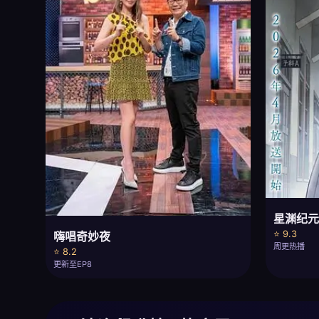
星渊纪
⭐ 9.3
嗨唱奇妙夜
周更热播
⭐ 8.2
更新至EP8