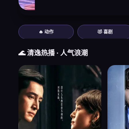
🔥 动作
🤣 喜剧
🌊 清逸热播 · 人气浪潮