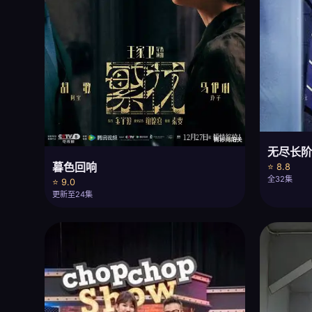
无尽长
暮色回响
⭐ 8.8
全32集
⭐ 9.0
更新至24集