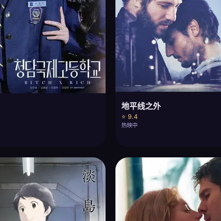
地平线之外
阶
⭐ 9.4
热映中