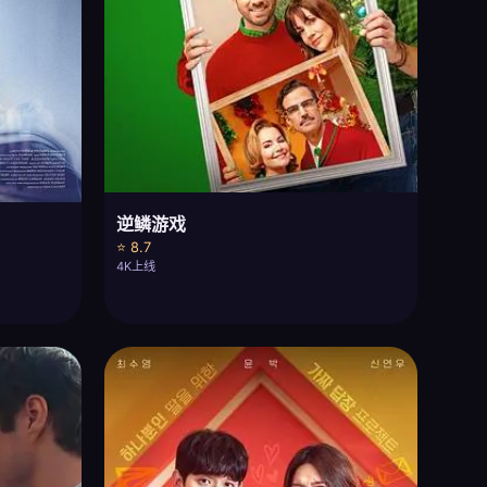
逆鳞游戏
⭐ 8.7
4K上线