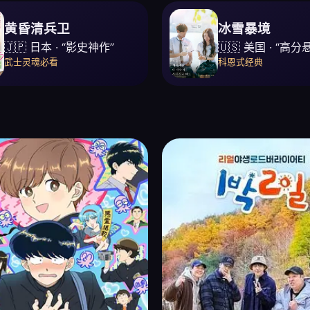
黄昏清兵卫
冰雪暴境
🇯🇵 日本 · “影史神作”
🇺🇸 美国 · “高分
武士灵魂必看
科恩式经典