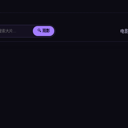
电
🔍 观影