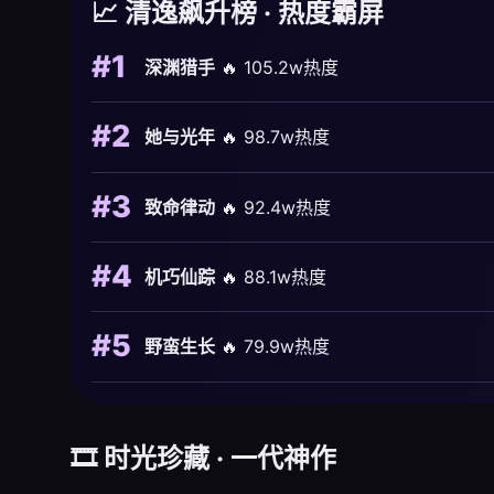
📈 清逸飙升榜 · 热度霸屏
#1
深渊猎手
🔥 105.2w热度
#2
她与光年
🔥 98.7w热度
#3
致命律动
🔥 92.4w热度
#4
机巧仙踪
🔥 88.1w热度
#5
野蛮生长
🔥 79.9w热度
🎞️ 时光珍藏 · 一代神作