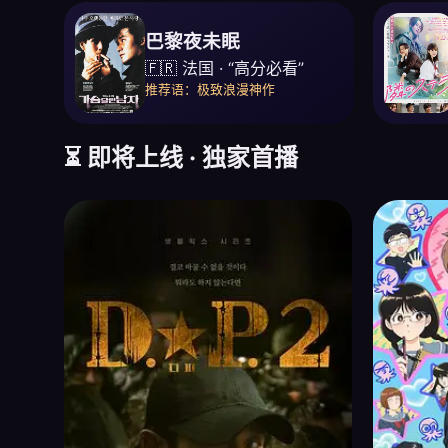
巴黎夜未眠
🇫🇷 法国 · “高分必看”
推荐语：极致浪漫神作
⏳ 即将上线 · 独家首播